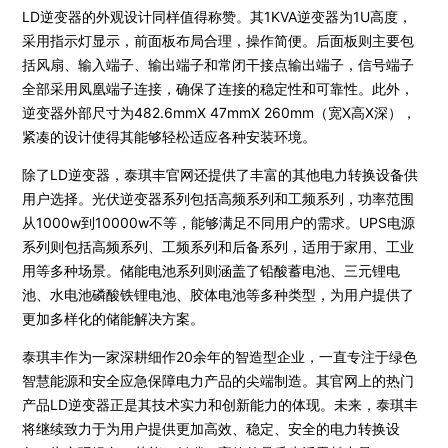
LD逆变器的外观设计同样值得称赞。其1KVA逆变器为1U高度，
采用指示灯显示，前面板布局合理，操作简便。后面板则主要包
括风扇、输入端子、输出端子和常闭干接点输出端子，信号端子
全部采用凤凰端子连接，确保了连接的稳定性和可靠性。此外，
逆变器外部尺寸为482.6mmX 47mmX 260mm（宽X高X深），
紧凑的设计使得其能够轻松适应各种安装环境。
除了LD逆变器，泰琪丰官网还提供了丰富的其他电力转换设备供
用户选择。光伏逆变器系列包括高频系列和工频系列，功率范围
从1000w到10000w不等，能够满足不同用户的需求。UPS电源
系列则包括高频系列、工频系列和后备系列，适用于家用、工业
用等多种场景。储能电池系列则涵盖了铅酸蓄电池、三元锂电
池、水电池磷酸铁锂电池、胶体电池等多种类型，为用户提供了
更加多样化的储能解决方案。
泰琪丰作为一家深耕细作20余年的智造型企业，一直专注于绿色
智慧能源和安全应急保障电力产品的尖端制造。其官网上的热门
产品LD逆变器正是其技术实力和创新能力的体现。未来，泰琪丰
将继续致力于为用户提供更加高效、稳定、安全的电力转换设