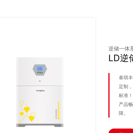
逆储一体
LD逆
泰琪丰
定制，
标准！
产品畅
障。