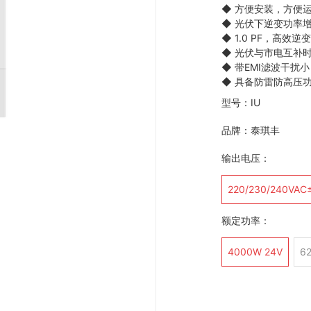
◆
方便安装，方便
◆
光伏下逆变功率
◆
1.0 PF，高效
◆
光伏与市电互补
◆
带EMI滤波干扰小
◆
具备防雷防高压
型号：IU
品牌：泰琪丰
输出电压：
220/230/240VAC
额定功率：
4000W 24V
6