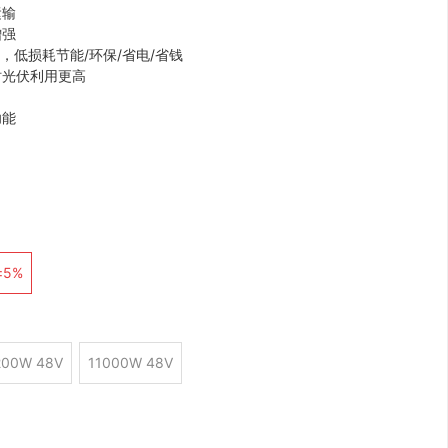
运输
增强
逆变，低损耗节能/环保/省电/省钱
时光伏利用更高
功能
±5%
200W 48V
11000W 48V