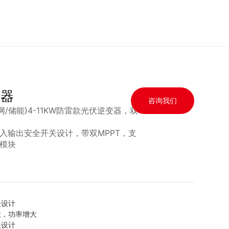
变器
咨询我们
/离网/储能)4-11KW防雷款光伏逆变器，双
入输出安全开关设计，带双MPPT，支
I模块
关设计
大，功率增大
关设计