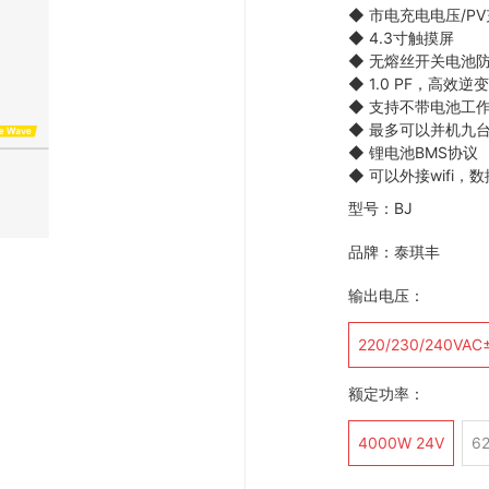
◆
市电充电电压/P
◆
4.3寸触摸屏
◆
无熔丝开关电池防
◆
1.0 PF，高效
◆
支持不带电池工作
◆
最多可以并机九
◆
锂电池BMS协议
◆
可以外接wifi，
型号：BJ
品牌：泰琪丰
输出电压：
220/230/240VAC
额定功率：
4000W 24V
6