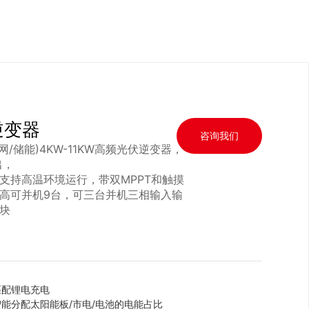
逆变器
咨询我们
/离网/储能)4KW-11KW高频光伏逆变器，
出，
支持高温环境运行，带双MPPT和触摸
高可并机9台，可三台并机三相输入输
模块
匹配锂电充电
能分配太阳能板/市电/电池的电能占比