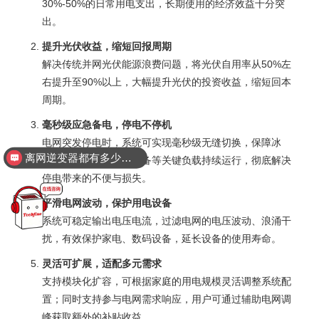
30%-50%的日常用电支出，长期使用的经济效益十分突
出。
提升光伏收益，缩短回报周期
解决传统并网光伏能源浪费问题，将光伏自用率从50%左
右提升至90%以上，大幅提升光伏的投资收益，缩短回本
周期。
毫秒级应急备电，停电不停机
电网突发停电时，系统可实现毫秒级无缝切换，保障冰
离网逆变器都有多少瓦的？
箱、空调、小型医疗设备等关键负载持续运行，彻底解决
停电带来的不便与损失。
平滑电网波动，保护用电设备
系统可稳定输出电压电流，过滤电网的电压波动、浪涌干
扰，有效保护家电、数码设备，延长设备的使用寿命。
灵活可扩展，适配多元需求
支持模块化扩容，可根据家庭的用电规模灵活调整系统配
置；同时支持参与电网需求响应，用户可通过辅助电网调
峰获取额外的补贴收益。