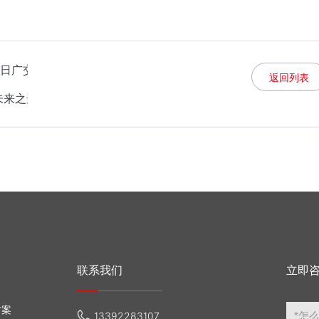
19日广交会，助力全球客户实现高效、稳定、低碳用电!
返回列表
未来之选
联系我们
立即
方案
13392283107