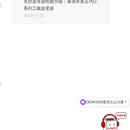
光伏逆变器性能升级：泰琪丰第五代U
变
系列工频逆变器
2026-7-25
保
OEM/ODM需求怎么沟通？